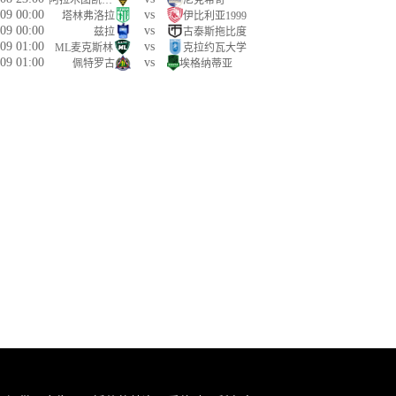
阿拉木图凯拉特
尼克希奇
09 00:00
vs
塔林弗洛拉
伊比利亚1999
09 00:00
vs
兹拉
古泰斯拖比度
09 01:00
vs
ML麦克斯林
克拉约瓦大学
09 01:00
vs
佩特罗古
埃格纳蒂亚