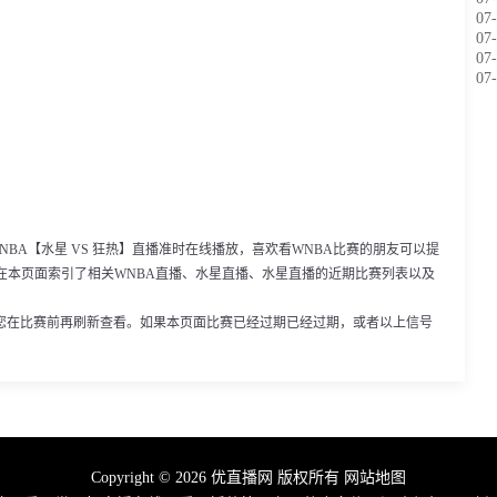
07-
07-
07-
07-
0，WNBA【水星 VS 狂热】直播准时在线播放，喜欢看WNBA比赛的朋友可以提
在本页面索引了相关WNBA直播、水星直播、水星直播的近期比赛列表以及
您在比赛前再刷新查看。如果本页面比赛已经过期已经过期，或者以上信号
Copyright © 2026 优直播网 版权所有
网站地图