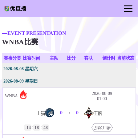
首页
EVENT PRESENTATION
足球直播
WNBA比赛
篮球直播
足球录像
赛事分类
比赛时间
主队
比分
客队
倒计时
当前状态
足球新闻
2026-08-08 星期六
2026-08-09 星期日
2026-08-09
WNBA
01:00
0
:
0
山猫
王牌
:
:
-14
18
48
即将开始