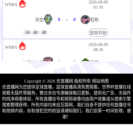
2026-08-09
WNBA
03:30
0
:
0
天空
狂热
:
:
-16
48
48
即将开始
2026-08-09
WNBA
08:30
0
:
0
波特兰火焰
风暴
:
:
-21
48
48
即将开始
Copyright © 2026 优直播网 版权所有
网站地图
优直播网为您提供足球直播，篮球直播高清免费观看，世界杯直播在线
2026-08-10 星期一
观看无插件等服务，整合多信号源确保每日更新，提供无广告、无插件
的纯净观看体验，所有直播信号和视频录像均由用户收集或从搜索引擎
2026-08-10
WNBA
00:30
搜索整理获得，所有内容均来自互联网，我们自身不提供任何直播信号
和视频内容，如有侵犯您的权益请通知我们，我们会第一时间处理，谢
谢！
0
:
0
自由人
王牌
:
:
-37
48
48
即将开始