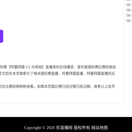
06-
06-
06-
06-
播
00，国际赛【阿塞拜疆 VS 马耳他】直播准时在线播放，喜欢看国际赛比赛的朋友
还为您在本页面索引了相关国际赛直播、阿塞拜疆直播、阿塞拜疆直播的近
您在比赛前再刷新查看。如果本页面比赛已经过期已经过期，或者以上信号
Copyright © 2026 优直播网 版权所有
网站地图