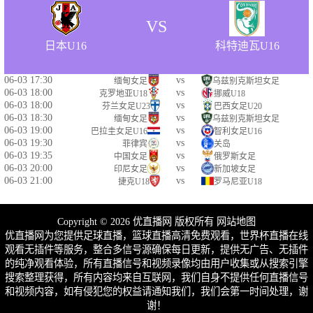
VS
日本U16
科特迪瓦U16
06-03 17:30
vs
缅甸女足
乌兹别克斯坦女足
06-03 18:00
vs
克罗地亚U18
挪威U18
06-03 18:00
vs
芬兰女足U23
巴西女足U20
06-03 18:30
vs
缅甸女足
乌兹别克斯坦女足
06-03 19:00
vs
巴拉圭女足U16
智利女足U16
06-03 19:30
vs
菲律宾
关岛
06-03 19:35
vs
中国女足
俄罗斯女足
06-03 20:00
vs
印尼女足
新加坡女足
06-03 21:00
vs
捷克U18
罗马尼亚U18
Copyright © 2026 优直播网 版权所有
网站地图
优直播网为您提供足球直播，篮球直播高清免费观看，世界杯直播在线
观看无插件等服务，整合多信号源确保每日更新，提供无广告、无插件
的纯净观看体验，所有直播信号和视频录像均由用户收集或从搜索引擎
搜索整理获得，所有内容均来自互联网，我们自身不提供任何直播信号
和视频内容，如有侵犯您的权益请通知我们，我们会第一时间处理，谢
谢！