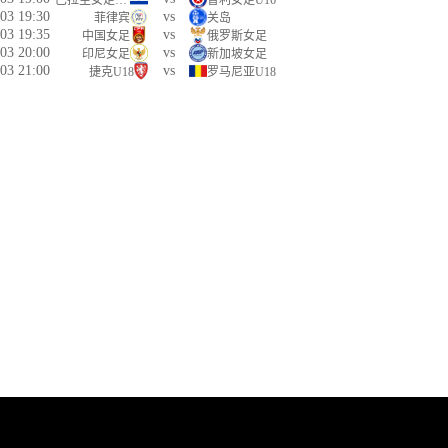
巴拉圭女足U16
智利女足U16
03 19:30
vs
菲律宾
关岛
03 19:35
vs
中国女足
俄罗斯女足
03 20:00
vs
印尼女足
新加坡女足
03 21:00
vs
捷克U18
罗马尼亚U18