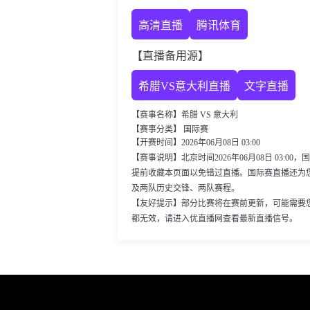
高清直播
腾讯体育
【直播备用源】
希腊VS意大利直播
文字直播
【赛事名称】希腊 VS 意大利
【赛事分类】 国际赛
【开赛时间】2026年06月08日 03:00
【赛事说明】北京时间2026年06月08日 03:
提前收藏本页面以免错过直播。国际赛直播还为
及两队历史交锋、两队赛程。
【友好提示】部分比赛将在赛前更新，可能需要
都无效，请进入优直播网查看最新直播信号。