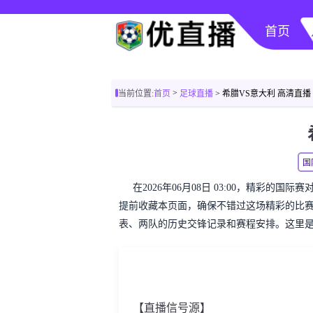
首页
>
当前位置:
首页
足球直播
> 希腊VS意大利 高清直播
国
在2026年06月08日 03:00，精彩的
提前收藏本页面，确保不错过这场精彩的比
表、两队的历史交锋记录和赛程安排。这里
【直播信号源】