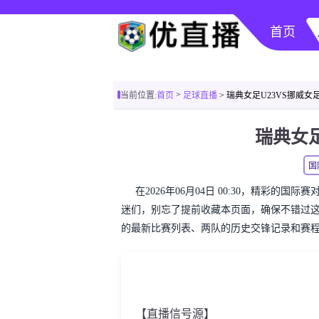
首页
>
当前位置:
首页
足球直播
> 瑞典女足U23VS挪威女足
瑞典女足
国
在2026年06月04日 00:30，精彩的国
迷们，别忘了提前收藏本页面，确保不错过
的最新比赛列表、两队的历史交锋记录和赛
【直播信号源】