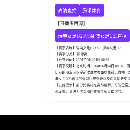
高清直播
腾讯体育
【直播备用源】
瑞典女足U23VS挪威女足U23直播
【赛事名称】瑞典女足U23 VS 挪威女足U23
【赛事分类】 国际赛
【开赛时间】2026年06月04日 00:30
【赛事说明】北京时间2026年06月04日 00:3
比赛的朋友可以提前收藏本页面以免错过直播。国
典女足U23直播的近期比赛列表以及两队历史交
【友好提示】部分比赛将在赛前更新，可能需要
都无效，请进入优直播网查看最新直播信号。