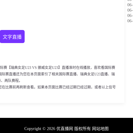
06-
06-
06-
06-
文字直播
0，国际赛【瑞典女足U23 VS 挪威女足U23】直播准时在线播放，喜欢看国际赛
际赛直播还为您在本页面索引了相关国际赛直播、瑞典女足U23直播、瑞
锋、两队赛程。
您在比赛前再刷新查看。如果本页面比赛已经过期已经过期，或者以上信号
Copyright © 2026 优直播网 版权所有
网站地图