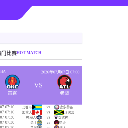
热门比赛
HOT MATCH
NBA
2026年07月07日 07:00
VS
雷霆
老鹰
07 07:10
vs
巴哈马
波多黎各
07 07:10
vs
加拿大
牙买加
07 07:30
vs
神秘人
女武神
07 07:30
vs
勇士
热火
07 07:30
vs