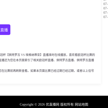
07-
07-
07-
07-
字直播
00，欧冠杯【佩特罗古 VS 埃格纳蒂亚】直播准时在线播放，喜欢看欧冠杯比赛的
直播还为您在本页面索引了相关欧冠杯直播、佩特罗古直播、佩特罗古直播
您在比赛前再刷新查看。如果本页面比赛已经过期已经过期，或者以上信号
Copyright © 2026 优直播网 版权所有
网站地图