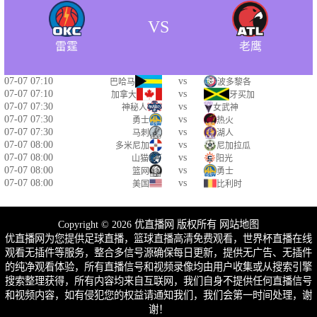
VS
雷霆
老鹰
07-07 07:10
vs
巴哈马
波多黎各
07-07 07:10
vs
加拿大
牙买加
07-07 07:30
vs
神秘人
女武神
07-07 07:30
vs
勇士
热火
07-07 07:30
vs
马刺
湖人
07-07 08:00
vs
多米尼加
尼加拉瓜
07-07 08:00
vs
山猫
阳光
07-07 08:00
vs
篮网
勇士
07-07 08:00
vs
美国
比利时
Copyright © 2026 优直播网 版权所有
网站地图
优直播网为您提供足球直播，篮球直播高清免费观看，世界杯直播在线
观看无插件等服务，整合多信号源确保每日更新，提供无广告、无插件
的纯净观看体验，所有直播信号和视频录像均由用户收集或从搜索引擎
搜索整理获得，所有内容均来自互联网，我们自身不提供任何直播信号
和视频内容，如有侵犯您的权益请通知我们，我们会第一时间处理，谢
谢！