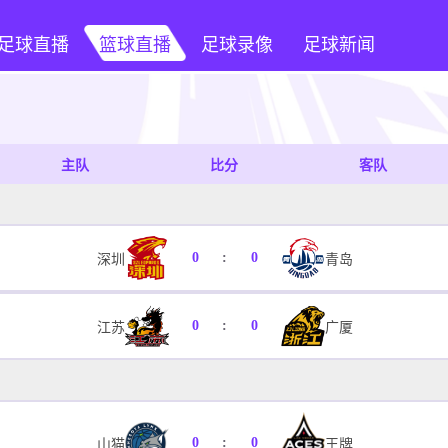
足球直播
篮球直播
足球录像
足球新闻
主队
比分
客队
0
:
0
深圳
青岛
0
:
0
江苏
广厦
0
:
0
山猫
王牌