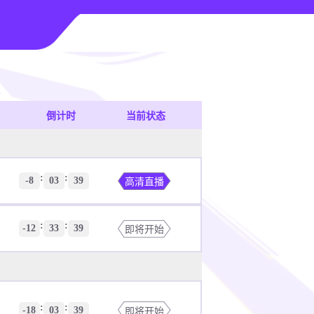
倒计时
当前状态
:
:
-8
03
39
高清直播
:
:
-12
33
39
即将开始
:
:
-18
03
39
即将开始