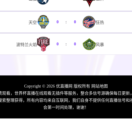
0
:
0
狂热
天空
0
:
0
风暴
波特兰火焰
0
:
0
墨尔本联
日本B联赛联队
Copyright © 2026 优直播网 版权所有
网站地图
0
:
0
广厦
深圳
费观看，世界杯直播在线观看无插件等服务，整合多信号源确保每日更新
搜索整理获得，所有内容均来自互联网，我们自身不提供任何直播信号和
会第一时间处理，谢谢！
0
:
0
青岛
江苏