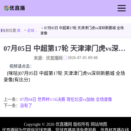
首页
> 07月05日 中超第17轮 天津津门虎vs深圳新鹏城 全场
>
当前位置:
首页
足球录像
足球直播
录像
篮球直播
07月05日 中超第17轮 天津津门虎vs深圳新鹏城 全场录像
足球录像
2026-07-05 09:08
来源：优直播网
足球新闻
视频请点击：
[咪咕]07月05日 中超第17轮 天津津门虎vs深圳新鹏城 全场
录像[有比分]
上一条：
07月04日 世界杯1/16决赛 哥伦比亚vs加纳 全场录像
下一条：
没有了
Copyright © 2026 优直播网 版权所有
网站地图
优直播网为您提供足球直播，篮球直播高清免费观看，世界杯直播在线